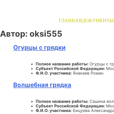
Skip
to
content
ГЛАВНАЯ
ДОКУМЕНТЫ
Автор:
oksi555
Огурцы с грядки
Полное название работы:
Огурцы с г
Субъект Российской Федерации:
Мос
Ф.И.О. участника:
Янакаев Роман
Волшебная грядка
Полное название работы:
Сашина вол
Субъект Российской Федерации:
Мос
Ф.И.О. участника:
Бицуева Александр