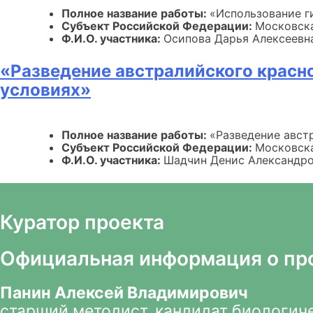
Полное название работы:
«Использование г
Субъект Российской Федерации:
Московска
Ф.И.О. участника:
Осипова Дарья Алексеевн
«Разведение австралийского красно
условиях»
Полное название работы:
«Разведение австр
Субъект Российской Федерации:
Московска
Ф.И.О. участника:
Шадчин Денис Александр
Куратор проекта
Официальная информация о пр
Панин Алексей Владимирович
старший методист, кандидат биологич