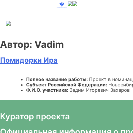
Skip
to
content
Автор:
Vadim
Помидорки Ира
Полное название работы:
Проект в номина
Субъект Российской Федерации:
Новосиби
Ф.И.О. участника:
Вадим Игоревич Захаров
Куратор проекта
Официальная информация о пр