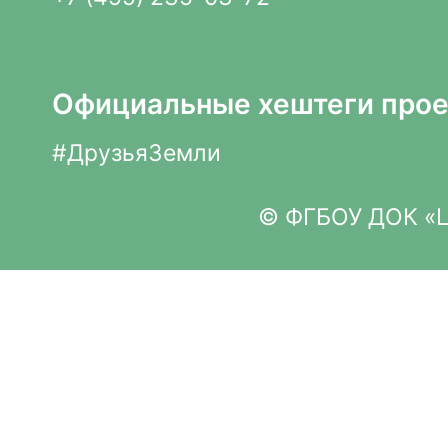
Официальные хештеги прое
#ДрузьяЗемли
© ФГБОУ ДОК «Це