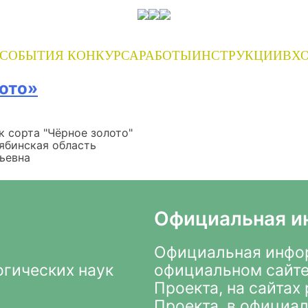
СОБЫТИЯ КОНКУРСА
РАБОТЫ
ИНСТРУКЦИИ
ВХО
лото»
к сорта "Чёрное золото"
ябинская область
ьевна
Официальная и
Официальная инфор
огических наук
официальном сайте
Проекта
, на сайта
Проекта, в
официал