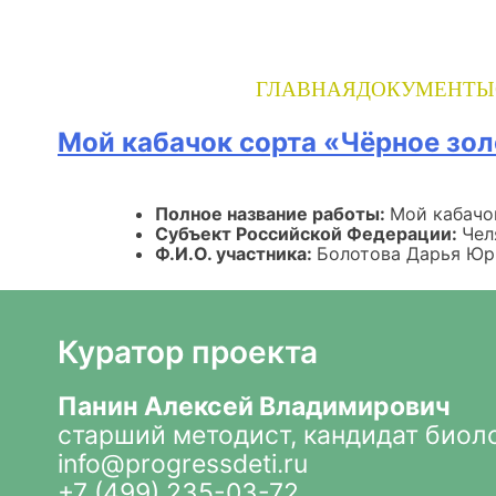
Skip
to
content
ГЛАВНАЯ
ДОКУМЕНТЫ
Мой кабачок сорта «Чёрное зо
Полное название работы:
Мой кабачо
Субъект Российской Федерации:
Чел
Ф.И.О. участника:
Болотова Дарья Юр
Куратор проекта
Панин Алексей Владимирович
старший методист, кандидат биол
info@progressdeti.ru
+7 (499) 235-03-72