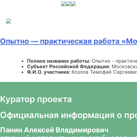
Skip
to
content
Опытно — практическая работа «Мо
Полное название работы:
Опытно - практиче
Субъект Российской Федерации:
Московска
Ф.И.О. участника:
Козлов Тимофей Сергееви
Куратор проекта
Официальная информация о пр
Панин Алексей Владимирович