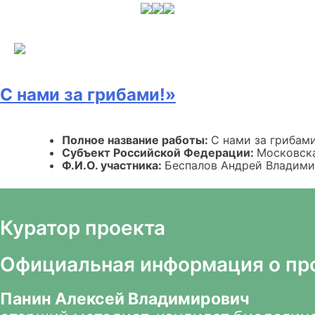
Skip
to
content
С нами за грибами!»
Полное название работы:
С нами за грибами
Субъект Российской Федерации:
Московска
Ф.И.О. участника:
Беспалов Андрей Владим
Куратор проекта
Официальная информация о пр
Панин Алексей Владимирович