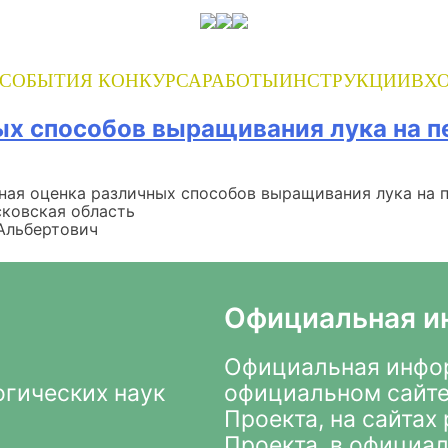
СОБЫТИЯ КОНКУРСА
РАБОТЫ
ИНСТРУКЦИИ
ВХО
ых способов выращивания лука на п
ная оценка различных способов выращивания лука на 
ковская область
Альбертович
Официальная и
Официальная инфор
огических наук
официальном сайте
Проекта
, на сайта
Проекта, в
официал