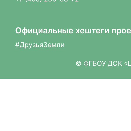
Официальные хештеги прое
#ДрузьяЗемли
© ФГБОУ ДОК «Це