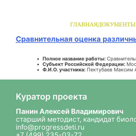
Skip
to
content
ГЛАВНАЯ
ДОКУМЕНТЫ
Сравнительная оценка различн
Полное название работы:
Сравнитель
Субъект Российской Федерации:
Мос
Ф.И.О. участника:
Пектубаев Максим 
Куратор проекта
Панин Алексей Владимирович
старший методист, кандидат биол
info@progressdeti.ru
+7 (499) 235-03-72