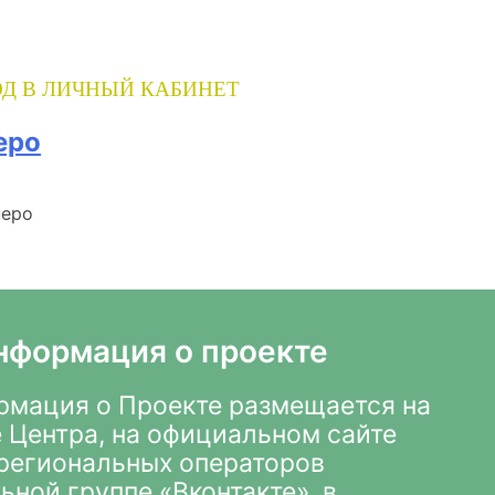
Д В ЛИЧНЫЙ КАБИНЕТ
еро
перо
нформация о проекте
мация о Проекте размещается на
 Центра
,
на официальном сайте
х региональных операторов
ьной группе «Вконтакте»
, в