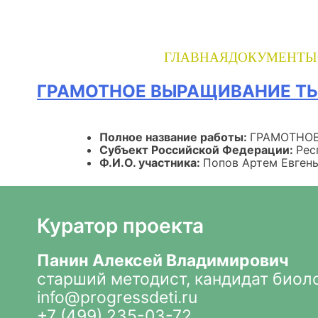
Skip
to
content
ГЛАВНАЯ
ДОКУМЕНТЫ
ГРАМОТНОЕ ВЫРАЩИВАНИЕ ТЫ
Полное название работы:
ГРАМОТНОЕ
Субъект Российской Федерации:
Рес
Ф.И.О. участника:
Попов Артем Евген
Куратор проекта
Панин Алексей Владимирович
старший методист, кандидат биол
info@progressdeti.ru
+7 (499) 235-03-72