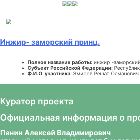
Skip
to
content
Инжир- заморский принц.
Полное название работы:
инжир -заморский
Субъект Российской Федерации:
Республи
Ф.И.О. участника:
Эмиров Решат Османович
Куратор проекта
Официальная информация о пр
Панин Алексей Владимирович