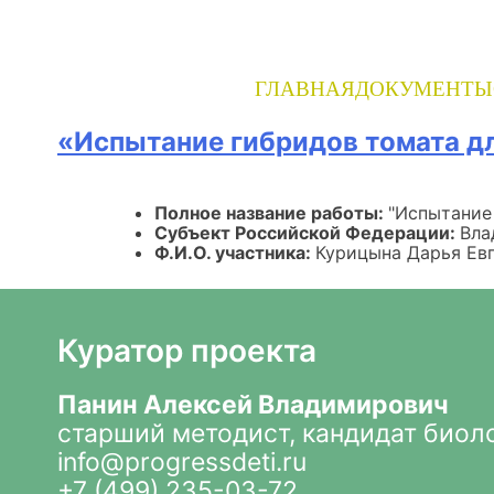
Skip
to
content
ГЛАВНАЯ
ДОКУМЕНТЫ
«Испытание гибридов томата дл
Полное название работы:
"Испытание
Субъект Российской Федерации:
Вла
Ф.И.О. участника:
Курицына Дарья Ев
Куратор проекта
Панин Алексей Владимирович
старший методист, кандидат биол
info@progressdeti.ru
+7 (499) 235-03-72