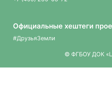
Официальные хештеги прое
#ДрузьяЗемли
© ФГБОУ ДОК «Це