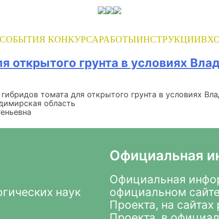
СОБЫТИЯ КОНКУРСА
РАБОТЫ
ИНСТРУКЦИИ
ВХО
я открытого грунта в условиях Вла
 гибридов томата для открытого грунта в условиях Вл
димирская область
геньевна
Официальная и
Официальная инфор
огических наук
официальном сайте
Проекта
, на сайта
Проекта, в
официал