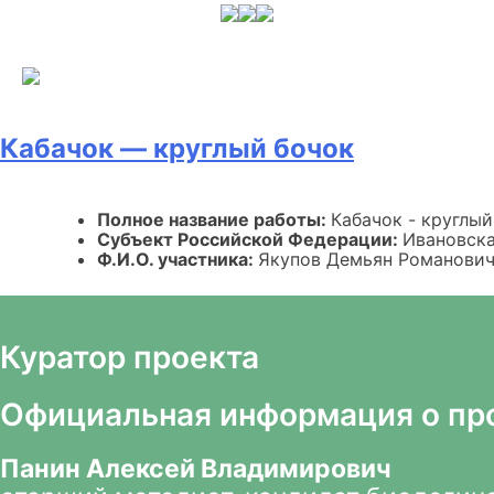
Skip
to
content
Кабачок — круглый бочок
Полное название работы:
Кабачок - круглый
Субъект Российской Федерации:
Ивановска
Ф.И.О. участника:
Якупов Демьян Романови
Куратор проекта
Официальная информация о пр
Панин Алексей Владимирович