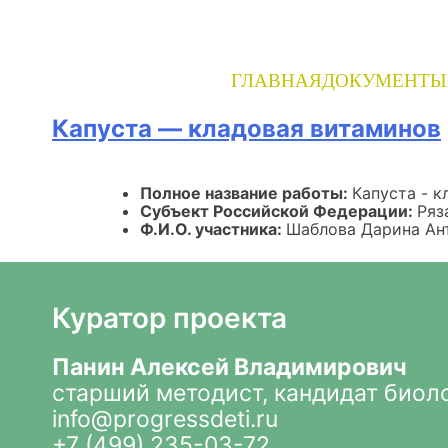
Skip
to
content
ГЛАВНАЯ
ДОКУМЕНТЫ
Капуста — кладовая витаминов
Полное название работы:
Капуста - 
Субъект Российской Федерации:
Ряз
Ф.И.О. участника:
Шаблова Дарина Ан
Куратор проекта
Панин Алексей Владимирович
старший методист, кандидат биол
info@progressdeti.ru
+7 (499) 235-03-72