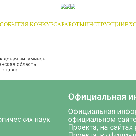
СОБЫТИЯ КОНКУРСА
РАБОТЫ
ИНСТРУКЦИИ
ВХО
кладовая витаминов
анская область
тоновна
Официальная и
Официальная инфор
огических наук
официальном сайте
Проекта
, на сайта
Проекта, в
официал