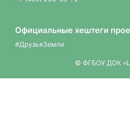
Официальные хештеги прое
#ДрузьяЗемли
© ФГБОУ ДОК «Це