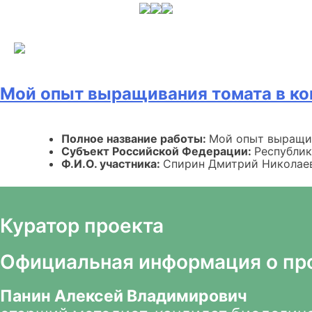
Skip
to
content
Мой опыт выращивания томата в ко
Полное название работы:
Мой опыт выращив
Субъект Российской Федерации:
Республик
Ф.И.О. участника:
Спирин Дмитрий Николае
Куратор проекта
Официальная информация о пр
Панин Алексей Владимирович