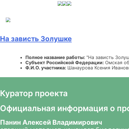
Skip
to
content
На зависть Золушке
Полное название работы:
"На зависть Золу
Субъект Российской Федерации:
Омская об
Ф.И.О. участника:
Шанаурова Ксения Иванов
Куратор проекта
Официальная информация о пр
Панин Алексей Владимирович