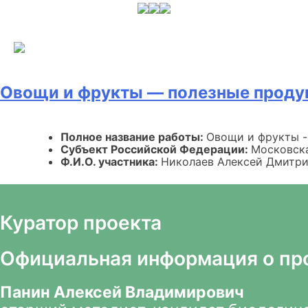
Skip
to
content
Овощи и фрукты — полезные проду
Полное название работы:
Овощи и фрукты -
Субъект Российской Федерации:
Московска
Ф.И.О. участника:
Николаев Алексей Дмитр
Куратор проекта
Официальная информация о пр
Панин Алексей Владимирович