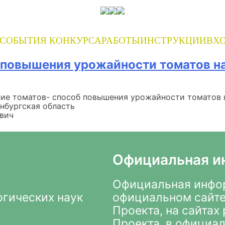
СОБЫТИЯ КОНКУРСА
РАБОТЫ
ИНСТРУКЦИИ
ВХО
 повышения урожайности томатов на
ие томатов- способ повышения урожайности томатов н
нбургская область
вич
Официальная и
Официальная инфор
огических наук
официальном сайте
Проекта
, на сайта
Проекта, в
официал