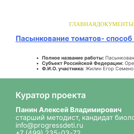
Skip
to
content
ГЛАВНАЯ
ДОКУМЕНТЫ
Пасынкование томатов- способ
Полное название работы:
Пасынкован
Субъект Российской Федерации:
Оре
Ф.И.О. участника:
Жилин Егор Семено
Куратор проекта
Панин Алексей Владимирович
старший методист, кандидат биол
info@progressdeti.ru
+7 (499) 235-03-72