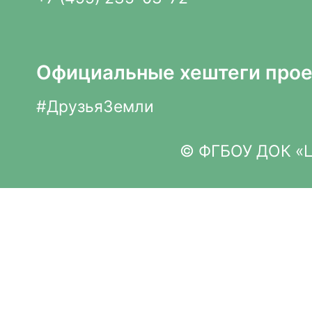
Официальные хештеги прое
#ДрузьяЗемли
© ФГБОУ ДОК «Це