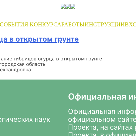
СОБЫТИЯ КОНКУРСА
РАБОТЫ
ИНСТРУКЦИИ
ВХО
а в открытом грунте
ание гибридов огурца в открытом грунте
городская область
лександровна
Официальная и
Официальная инфор
огических наук
официальном сайте
Проекта
, на сайта
Проекта, в
официал