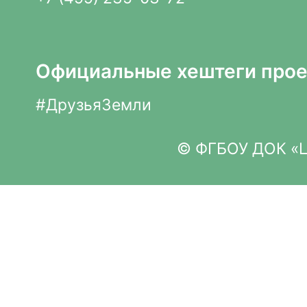
Официальные хештеги прое
#ДрузьяЗемли
© ФГБОУ ДОК «Це