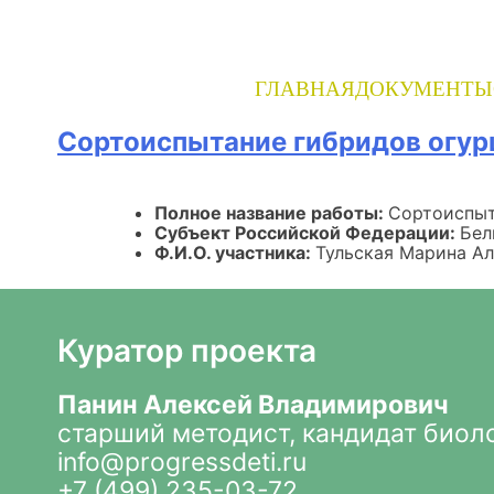
Skip
to
content
ГЛАВНАЯ
ДОКУМЕНТЫ
Сортоиспытание гибридов огурц
Полное название работы:
Сортоиспыт
Субъект Российской Федерации:
Бел
Ф.И.О. участника:
Тульская Марина А
Куратор проекта
Панин Алексей Владимирович
старший методист, кандидат биол
info@progressdeti.ru
+7 (499) 235-03-72