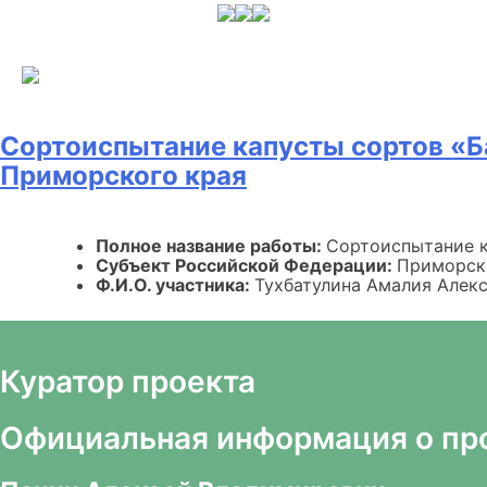
Skip
to
content
Сортоиспытание капусты сортов «Б
Приморского края
Полное название работы:
Сортоиспытание к
Субъект Российской Федерации:
Приморск
Ф.И.О. участника:
Тухбатулина Амалия Алек
Куратор проекта
Официальная информация о пр