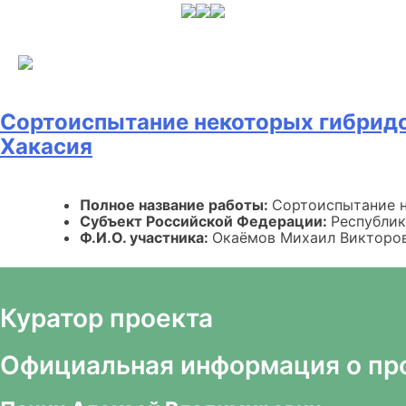
Skip
to
content
Сортоиспытание некоторых гибридо
Хакасия
Полное название работы:
Сортоиспытание н
Субъект Российской Федерации:
Республик
Ф.И.О. участника:
Окаёмов Михаил Викторо
Куратор проекта
Официальная информация о пр