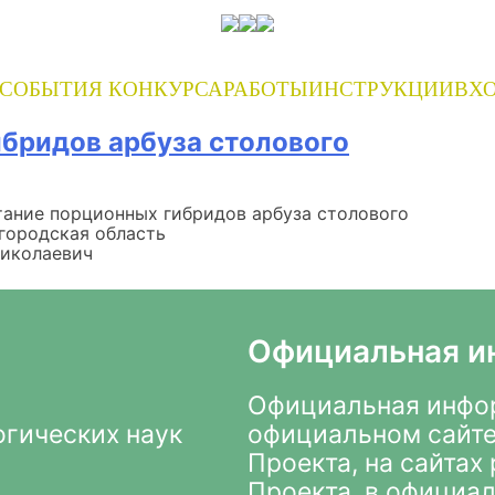
СОБЫТИЯ КОНКУРСА
РАБОТЫ
ИНСТРУКЦИИ
ВХО
бридов арбуза столового
ание порционных гибридов арбуза столового
городская область
Николаевич
Официальная и
Официальная инфор
огических наук
официальном сайте
Проекта
, на сайта
Проекта, в
официал