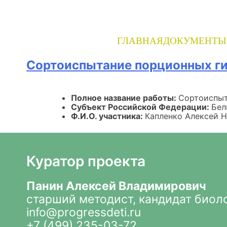
Skip
to
content
ГЛАВНАЯ
ДОКУМЕНТЫ
Сортоиспытание порционных ги
Полное название работы:
Сортоиспыт
Субъект Российской Федерации:
Бел
Ф.И.О. участника:
Капленко Алексей 
Куратор проекта
Панин Алексей Владимирович
старший методист, кандидат биол
info@progressdeti.ru
+7 (499) 235-03-72