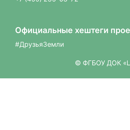
Официальные хештеги прое
#ДрузьяЗемли
© ФГБОУ ДОК «Це