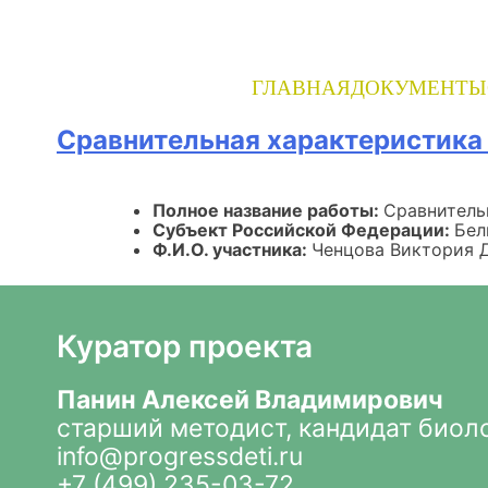
Skip
to
content
ГЛАВНАЯ
ДОКУМЕНТЫ
Сравнительная характеристика 
Полное название работы:
Сравнитель
Субъект Российской Федерации:
Бел
Ф.И.О. участника:
Ченцова Виктория 
Куратор проекта
Панин Алексей Владимирович
старший методист, кандидат биол
info@progressdeti.ru
+7 (499) 235-03-72