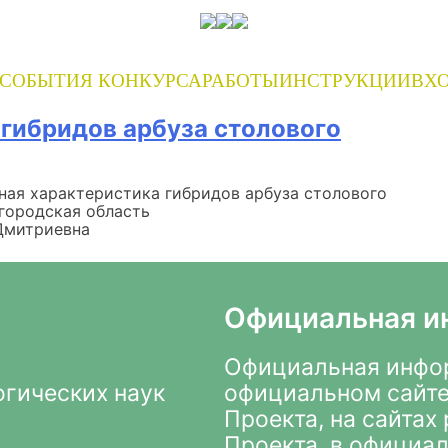
СОБЫТИЯ КОНКУРСА
РАБОТЫ
ИНСТРУКЦИИ
ВХО
гибридов арбуза столового
ная характеристика гибридов арбуза столового
городская область
Дмитриевна
Официальная и
Официальная инфор
огических наук
официальном сайте
Проекта
, на сайта
Проекта, в
официал