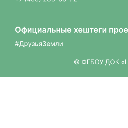
Официальные хештеги прое
#ДрузьяЗемли
© ФГБОУ ДОК «Це