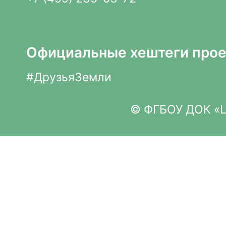
Официальные хештеги прое
#ДрузьяЗемли
© ФГБОУ ДОК «Це