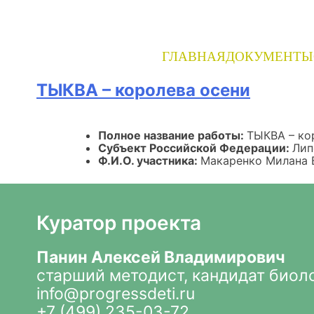
Skip
to
content
ГЛАВНАЯ
ДОКУМЕНТЫ
ТЫКВА – королева осени
Полное название работы:
ТЫКВА – ко
Субъект Российской Федерации:
Лип
Ф.И.О. участника:
Макаренко Милана 
Куратор проекта
Панин Алексей Владимирович
старший методист, кандидат биол
info@progressdeti.ru
+7 (499) 235-03-72