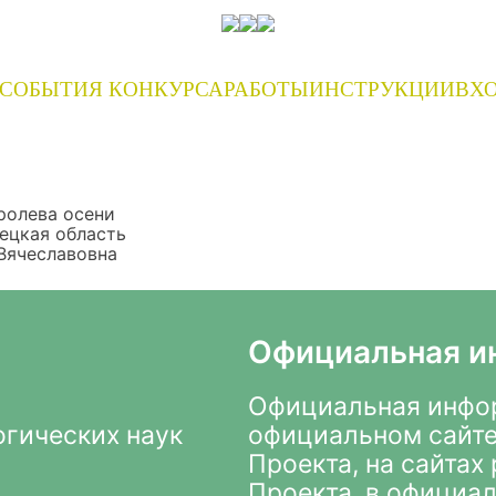
СОБЫТИЯ КОНКУРСА
РАБОТЫ
ИНСТРУКЦИИ
ВХО
ролева осени
ецкая область
Вячеславовна
Официальная и
Официальная инфор
огических наук
официальном сайте
Проекта
, на сайта
Проекта, в
официал