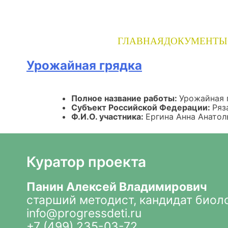
Skip
to
content
ГЛАВНАЯ
ДОКУМЕНТЫ
Урожайная грядка
Полное название работы:
Урожайная 
Субъект Российской Федерации:
Ряз
Ф.И.О. участника:
Ергина Анна Анатол
Куратор проекта
Панин Алексей Владимирович
старший методист, кандидат биол
info@progressdeti.ru
+7 (499) 235-03-72