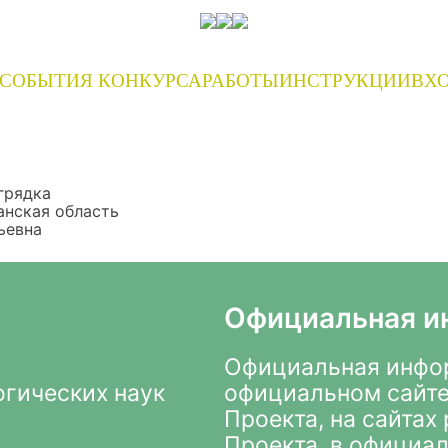
СОБЫТИЯ КОНКУРСА
РАБОТЫ
ИНСТРУКЦИИ
ВХО
грядка
анская область
ьевна
Официальная и
Официальная инфор
огических наук
официальном сайте
Проекта
, на сайта
Проекта, в
официал