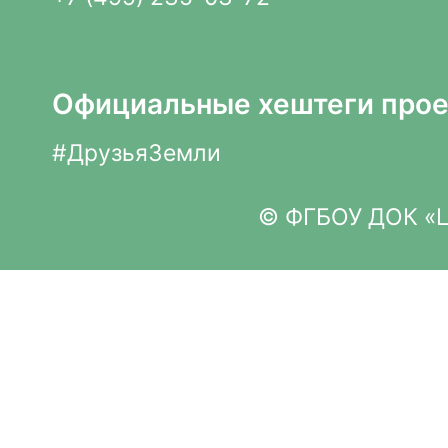
Официальные хештеги прое
#ДрузьяЗемли
© ФГБОУ ДОК «Це