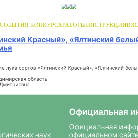
СОБЫТИЯ КОНКУРСА
РАБОТЫ
ИНСТРУКЦИИ
ВХО
инский Красный», «Ялтинский белый
мья
е лука сортов «Ялтинский Красный», «Ялтинский белый
димирская область
 Дмитриевна
Официальная и
Официальная инфор
огических наук
официальном сайте