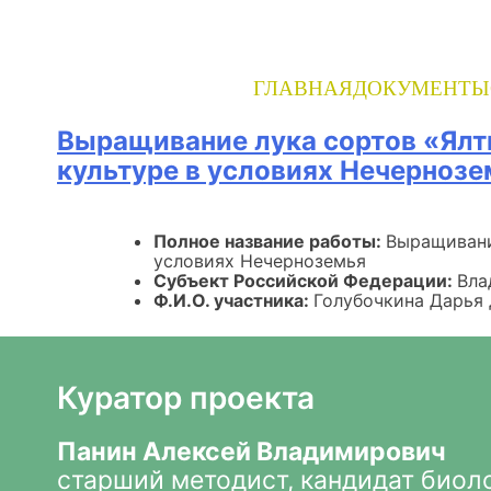
Skip
to
content
ГЛАВНАЯ
ДОКУМЕНТЫ
Выращивание лука сортов «Ялт
культуре в условиях Нечернозе
Полное название работы:
Выращивани
условиях Нечерноземья
Субъект Российской Федерации:
Вла
Ф.И.О. участника:
Голубочкина Дарья
Куратор проекта
Панин Алексей Владимирович
старший методист, кандидат биол