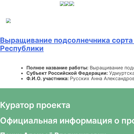
Skip
to
content
Выращивание подсолнечника сорта 
Республики
Полное название работы:
Выращивание подс
Субъект Российской Федерации:
Удмуртска
Ф.И.О. участника:
Русских Анна Александро
Куратор проекта
Официальная информация о пр