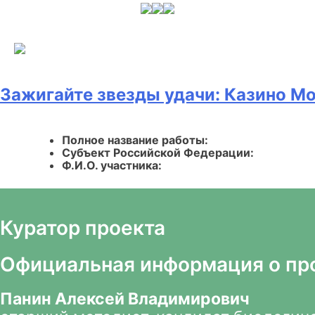
Skip
to
content
Зажигайте звезды удачи: Казино М
Полное название работы:
Субъект Российской Федерации:
Ф.И.О. участника:
Куратор проекта
Официальная информация о пр
Панин Алексей Владимирович